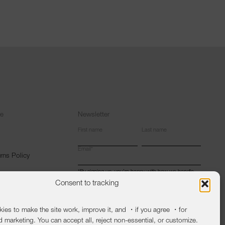
ce
Newsletter
First name
Last name
Email
*
rns Policy
*By signing up, you’re happy with how we handle
your info for now..
Consent to tracking
ies to make the site work, improve it, and ・if you agree ・for
d marketing. You can accept all, reject non-essential, or customize.