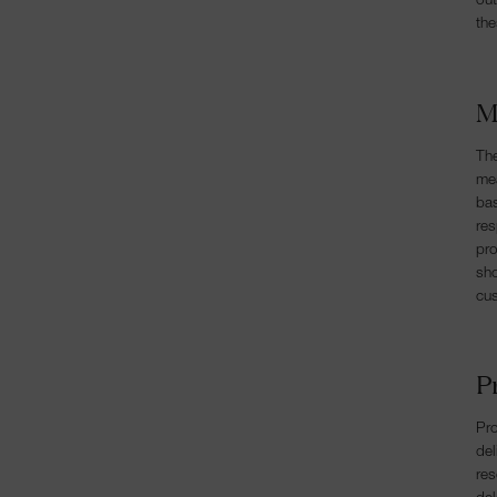
out
the
M
The
mea
bas
res
pro
sho
cus
P
Pro
del
res