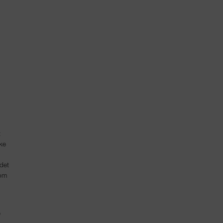
t
kke
 det
 om
e