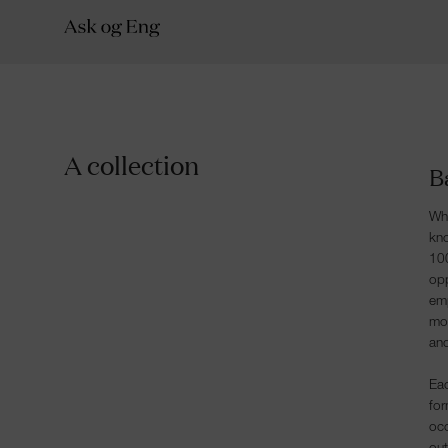
A collection
B
Whe
kn
100
opp
emp
mov
and
Eac
for
occ