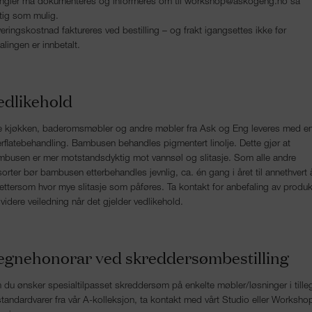
ngler må dokumenteres og informeres om til workshop@askogeng.no så
tig som mulig.
veringskostnad faktureres ved bestilling – og frakt igangsettes ikke før
alingen er innbetalt.
edlikehold
e kjøkken, baderomsmøbler og andre møbler fra Ask og Eng leveres med e
rflatebehandling. Bambusen behandles pigmentert linolje. Dette gjør at
busen er mer motstandsdyktig mot vannsøl og slitasje. Som alle andre
sorter bør bambusen etterbehandles jevnlig, ca. én gang i året til annethvert å
 ettersom hvor mye slitasje som påføres. Ta kontakt for anbefaling av produk
videre veiledning når det gjelder vedlikehold.
egnehonorar ved skreddersømbestilling
du ønsker spesialtilpasset skreddersøm på enkelte møbler/løsninger i tille
 standardvarer fra vår A-kolleksjon, ta kontakt med vårt Studio eller Worksho