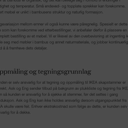
r at bambus er organisk, og det kan bevege seg i forhold til endringer i
tighet og temperatur. Små endeved- og topplate sprekker kan forekomme.
rt møbel er unikt i bambusens struktur og naturlig formasjon.
gevariasjon mellom emner vil også kunne være påregnelig. Spesielt er dette
 som kan forekomme ved etterbestillinger, vi anbefaler derfor å plassere en
plett bestilling av et møbel. Vi er likevel av den overbevisning at ingenting 
e seg med møbler i bambus og annet naturmateriale, og jobber kontinuerli
 å å fremheve dets detaljer.
ppmåling og tegningsgrunnlag
den er selv ansvarlig for at tegning og oppmåling til IKEA skapstammer er
rekt. Ask og Eng sender tilbud på bakgrunn av plukkliste og tegning fra IKE
 så kunden er ansvarlig for å sjekke at stemmer, før det settes i gang
duksjon. Ask og Eng kan ikke holdes ansvarlig dersom utgangspunktet fra
A skulle være feil. Enhver ekstrakostnad som følge av dette, er kunden selv
varlig for å dekke.