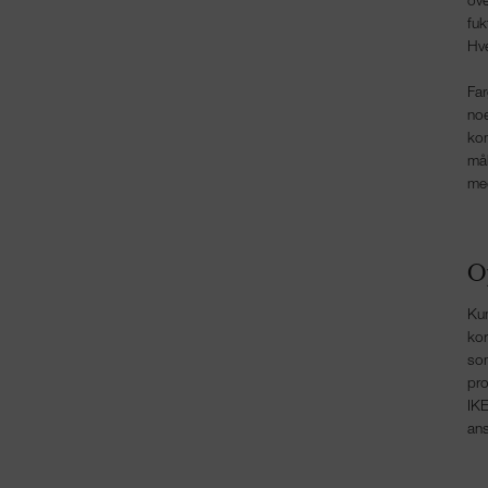
ove
fuk
Hve
Far
noe
kom
mål
med
O
Kun
kor
som
pro
IKE
ans