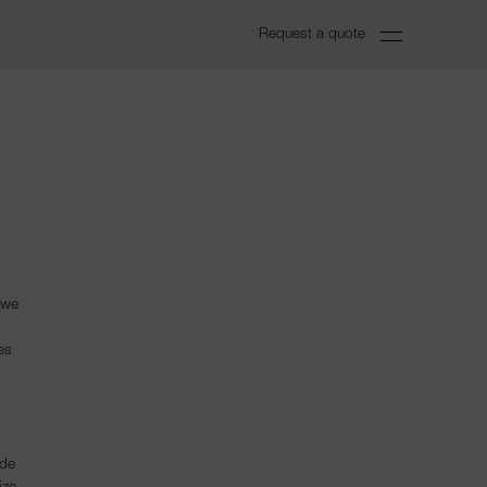
Request a quote
 we
es
ade