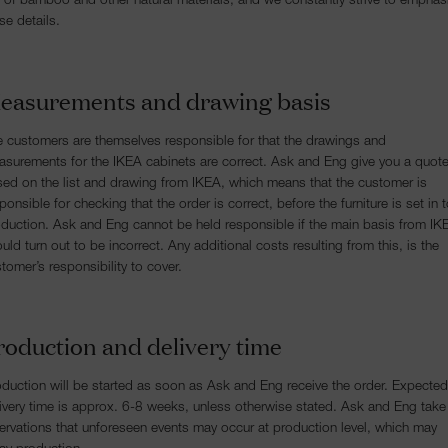
 of bamboo and other natural materials, and we constantly strive to emphas
se details.
easurements and drawing basis
 customers are themselves responsible for that the drawings and
surements for the IKEA cabinets are correct. Ask and Eng give you a quot
ed on the list and drawing from IKEA, which means that the customer is
ponsible for checking that the order is correct, before the furniture is set in 
duction. Ask and Eng cannot be held responsible if the main basis from IK
uld turn out to be incorrect. Any additional costs resulting from this, is the
tomer’s responsibility to cover.
roduction and delivery time
duction will be started as soon as Ask and Eng receive the order. Expected
ivery time is approx. 6-8 weeks, unless otherwise stated. Ask and Eng take
ervations that unforeseen events may occur at production level, which may