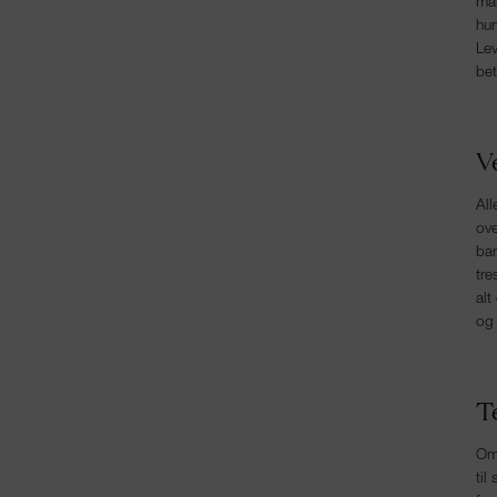
ma
hur
‍Le
bet
V
All
ove
bam
tre
alt
og 
T
Om 
til