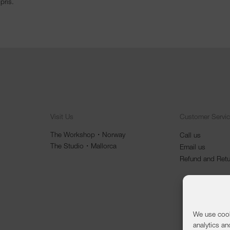
 pris.
Visit Us
Customer Servi
The Workshop・Norway
Call us
The Studio・Mallorca
Email us
Refund and Retu
We use cook
analytics an