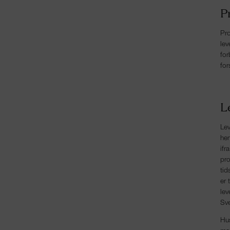
P
Pro
lev
for
for
L
Lev
hen
ifr
pro
tid
er 
lev
Sve
Hus