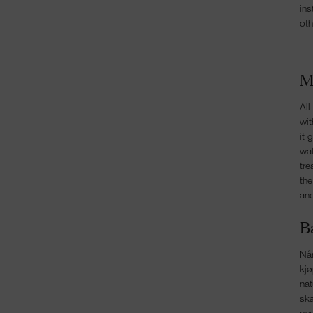
ins
oth
M
All
wit
it 
wat
tre
the
and
B
Når
kjø
nat
ska