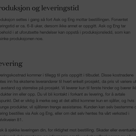
roduksjon og leveringstid
duksjon settes i gang så fort Ask og Eng mottar bestillingen. Forventet
eringstid er ca. 6-8 uker, dersom ikke annet er oppgitt. Ask og Eng tar
behold i at uforutsette hendelser kan oppstå i produksjonsledd, som kan
sinke produksjonen noe.
evering
eringskostnad kommer i tillegg til pris oppgitt i tilbudet. Disse kostnadene
tes inn fra eksterne leverandører til hvert enkelt prosjekt, da pris vil variere u
a avstand og størrelse på prosjekt. Vi leverer kun til første hinder og bærer i
dukter inn eller opp. Du vil bli kontakt i forkant av levering, for å avtale
spunkt. Det er viktig å merke seg at det alltid kommer kun en sjåfør, og hvis
tunge produkter, vil sjåføren trenge assistanse. Kunden kan selv bestemme
ering bestilles via Ask og Eng, eller om det selv hentes fra vårt verksted i
lvikveien 81.
k å sjekke leveringen din, for riktighet mot bestilling. Skader eller eventuell