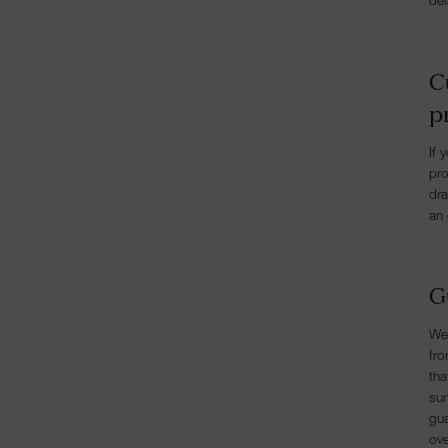
del
C
p
If 
pro
dra
an 
G
We 
fro
tha
sur
gua
ove