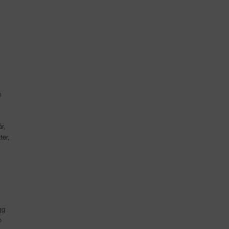
n
r,
ter,
gg
p